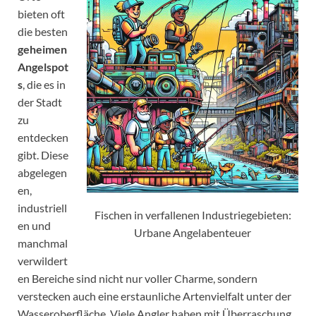
bieten oft
die besten
geheimen
Angelspot
s
, die es in
der Stadt
zu
entdecken
gibt. Diese
abgelegen
en,
industriell
Fischen in verfallenen Industriegebieten:
en und
Urbane Angelabenteuer
manchmal
verwildert
en Bereiche sind nicht nur voller Charme, sondern
verstecken auch eine erstaunliche Artenvielfalt unter der
Wasseroberfläche. Viele Angler haben mit Überraschung