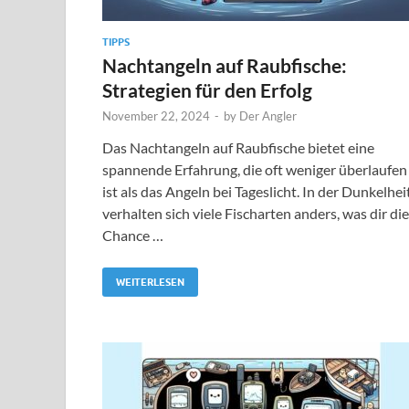
TIPPS
Nachtangeln auf Raubfische:
Strategien für den Erfolg
November 22, 2024
-
by
Der Angler
Das Nachtangeln auf Raubfische bietet eine
spannende Erfahrung, die oft weniger überlaufen
ist als das Angeln bei Tageslicht. In der Dunkelhei
verhalten sich viele Fischarten anders, was dir die
Chance …
WEITERLESEN