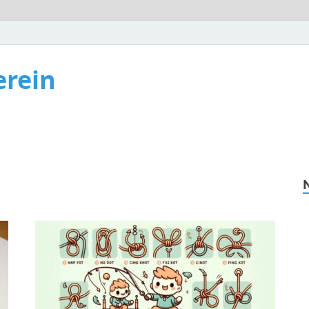
erein