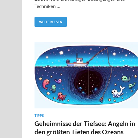
Techniken …
WEITERLESEN
TIPPS
Geheimnisse der Tiefsee: Angeln in
den größten Tiefen des Ozeans