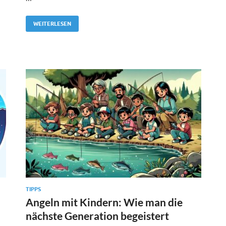
WEITERLESEN
TIPPS
Angeln mit Kindern: Wie man die
nächste Generation begeistert