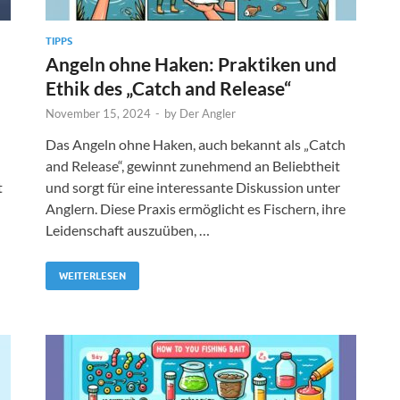
TIPPS
Angeln ohne Haken: Praktiken und
Ethik des „Catch and Release“
November 15, 2024
-
by
Der Angler
Das Angeln ohne Haken, auch bekannt als „Catch
and Release“, gewinnt zunehmend an Beliebtheit
t
und sorgt für eine interessante Diskussion unter
Anglern. Diese Praxis ermöglicht es Fischern, ihre
Leidenschaft auszuüben, …
WEITERLESEN