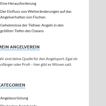
Eine Herausforderung
Der Einfluss von Wetteränderungen auf das
Angelverhalten von Fischen
Geheimnisse der Tiefsee: Angeln in den
größten Tiefen des Ozeans
MEIN ANGELVEREIN
ir sind deine Quelle für den Angelsport. Egal ob
nfänger oder Profi – hier gibt es Wissen satt.
KATEGORIEN
Angelausrüstung
Die besten Angelspots