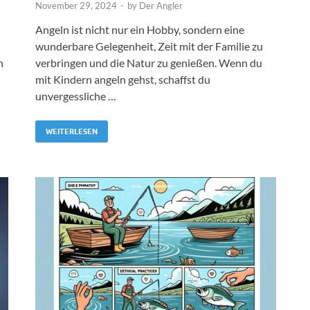
November 29, 2024
-
by
Der Angler
Angeln ist nicht nur ein Hobby, sondern eine
wunderbare Gelegenheit, Zeit mit der Familie zu
n
verbringen und die Natur zu genießen. Wenn du
mit Kindern angeln gehst, schaffst du
unvergessliche …
WEITERLESEN